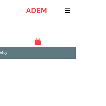
ADEM
Ankara Dijital Elektronik Merkezi
İstasyon Mah. H.Özer Cad. .2309 Sok. 4/8 Etimesgut - ANKARA
0312 244 18 61 & 0532 591 06 10
Blog