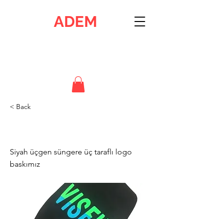
ADEM
Ankara Dijital Elektronik Merkezi
İstasyon Mah. H.Özer Cad. .2309 Sok. 4/8 Etimesgut - ANKARA
0312 244 18 61 & 0532 591 06 10
< Back
Visfild
Siyah üçgen süngere üç taraflı logo
baskımız