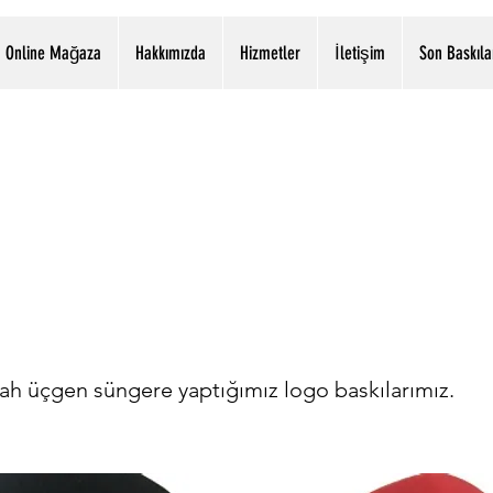
Online Mağaza
Hakkımızda
Hizmetler
İletişim
Son Baskıla
İstasyon Mah. H.Özer Cad. .2309 Sok. 4/8 Etimesgut - ANKARA
0312 244 18 61 & 0532 591 06 10
e Tv
yah üçgen süngere yaptığımız logo baskılarımız.