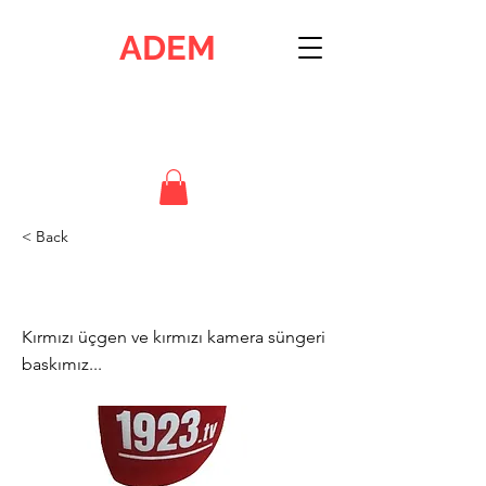
ADEM
Ankara Dijital Elektronik Merkezi
İstasyon Mah. H.Özer Cad. .2309 Sok. 4/8 Etimesgut - ANKARA
0312 244 18 61 & 0532 591 06 10
< Back
1923 Tv
Kırmızı üçgen ve kırmızı kamera süngeri
baskımız...