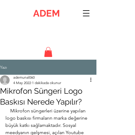
ADEM
Ankara Dijital Elektronik Merkezi
İstasyon Mah. H.Özer Cad. .2309 Sok. 4/8 Etimesgut - ANKARA
0312 244 18 61 & 0532 591 06 10
Yazı
ademunal060
4 May 2022
1 dakikada okunur
Mikrofon Süngeri Logo
Baskısı Nerede Yapılır?
    Mikrofon süngerleri üzerine yapılan 
logo baskısı firmaların marka değerine 
büyük katkı sağlamaktadır. Sosyal 
meedyanın gelşmesi, açılan Youtube 